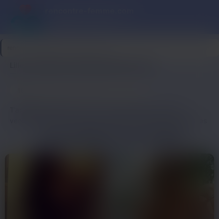
rencontre-femme.com
Appels réels & anonymes
rencontre-femme.com
>
Nord
>
Lille
Lille : contacte une femme dans ton coin
16
Dernière connexion il y a 24 min
profils
T’as déjà essayé de trouver une femme dispo à Lille un
vendredi soir ? Entre les bars bondés de la Grand-Place et les
applis où t’as l’impression de parler à un mur, c’est pas
PROFILS FÉMININS À LILLE ET ENVIRONS
toujours simple. Surtout si t’as pas envie de tourner en rond
pendant des heures ou de te prendre des râteaux en mode
speed-dating improvisé.
À Lille, y’a du monde, mais c’est pas la quantité qui compte.
Ce qui marche, c’est de tomber sur des profils féminins qui
cherchent la même chose que toi : discuter, rigoler, et peut-
être se voir après. Les femmes du coin qui se connectent sur