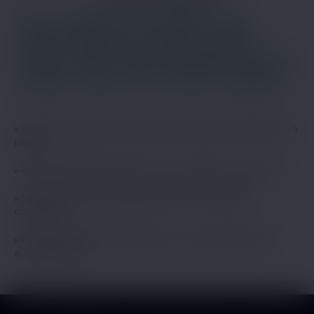
Paris
Marseille
Lyon
Toulouse
Nice
Nantes
Montpellier
Strasbourg
Bordeaux
Rennes
Reims
Toulon
Saint-Étienne
Le Havre
Grenoble
Angers
Dijon
Nîmes
Villeurbanne
Comment se passe un premier contact rencontre femme à
Lille ?
Rencontre femme à Lille la nuit, c’est actif ou c’est mort ?
Les profils rencontre femme de Lille sont vérifiés
comment ?
C’est quoi le rayon réaliste pour une rencontre femme
autour de Lille ?